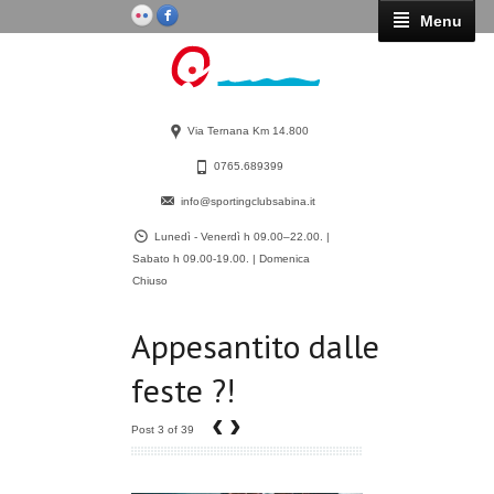
Menu
Via Ternana Km 14.800
0765.689399
info@sportingclubsabina.it
Lunedì - Venerdì h 09.00–22.00. |
Sabato h 09.00-19.00. | Domenica
Chiuso
Appesantito dalle
feste ?!
‹
›
Post 3 of 39