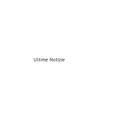
Ultime Notizie
PACCHETTO
DIETA+SALA PESI
7 Febbraio 2024
CORSO DI
PALLANUOTO
6 Febbraio 2024
Appesantito dalle feste ?!
26 Gennaio 2024